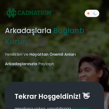
Arkadaşlarla
Bağlantı
Kurun
Yenilikleri Ve
Hayattan Önemli Anları
Arkadaşlarınızla
Paylaşın
Tekrar Hoşgeldiniz! 👋
Hesabınız yoksa, yapabilirsiniz
Buradan